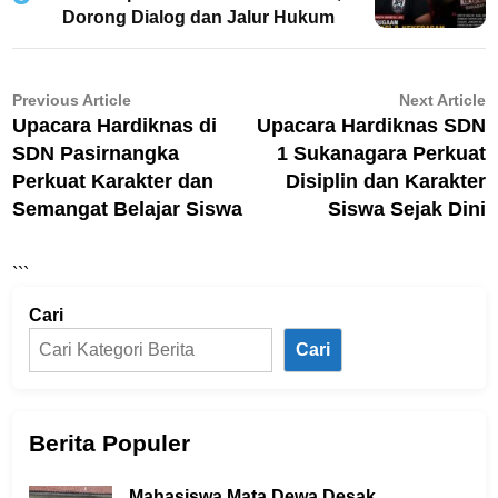
Dorong Dialog dan Jalur Hukum
Navigasi
Previous
N
Previous Article
Next Article
article:
ar
Upacara Hardiknas di
Upacara Hardiknas SDN
pos
SDN Pasirnangka
1 Sukanagara Perkuat
Perkuat Karakter dan
Disiplin dan Karakter
Semangat Belajar Siswa
Siswa Sejak Dini
```
Cari
Cari
Berita Populer
Mahasiswa Mata Dewa Desak