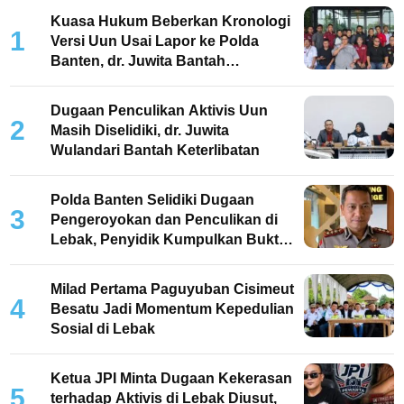
Kuasa Hukum Beberkan Kronologi
1
Versi Uun Usai Lapor ke Polda
Banten, dr. Juwita Bantah
Keterlibatan
Dugaan Penculikan Aktivis Uun
2
Masih Diselidiki, dr. Juwita
Wulandari Bantah Keterlibatan
Polda Banten Selidiki Dugaan
3
Pengeroyokan dan Penculikan di
Lebak, Penyidik Kumpulkan Bukti
dan Periksa Saksi
Milad Pertama Paguyuban Cisimeut
4
Besatu Jadi Momentum Kepedulian
Sosial di Lebak
Ketua JPI Minta Dugaan Kekerasan
5
terhadap Aktivis di Lebak Diusut,