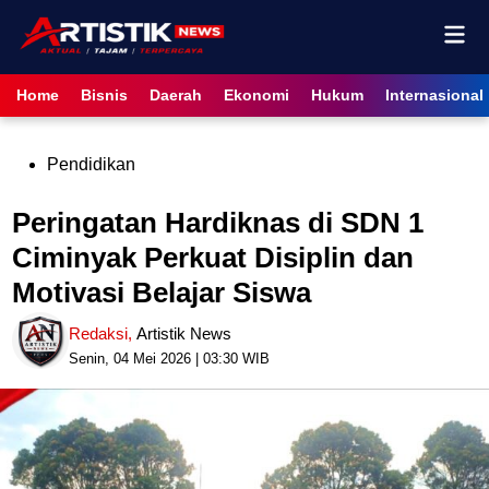
Skip
Mai
to
content
Men
Home
Bisnis
Daerah
Ekonomi
Hukum
Internasional
Posted
Pendidikan
in
Peringatan Hardiknas di SDN 1
Ciminyak Perkuat Disiplin dan
Motivasi Belajar Siswa
Redaksi
,
Artistik News
Senin, 04 Mei 2026 | 03:30 WIB