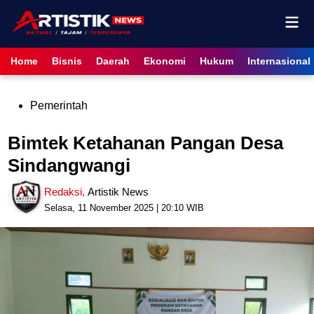
Skip
Mai
to
content
Men
Home
Bisnis
Daerah
Ekonomi
Hukum
Internasional
Posted
Pemerintah
in
Bimtek Ketahanan Pangan Desa
Sindangwangi
Redaksi
,
Artistik News
Selasa, 11 November 2025 | 20:10 WIB