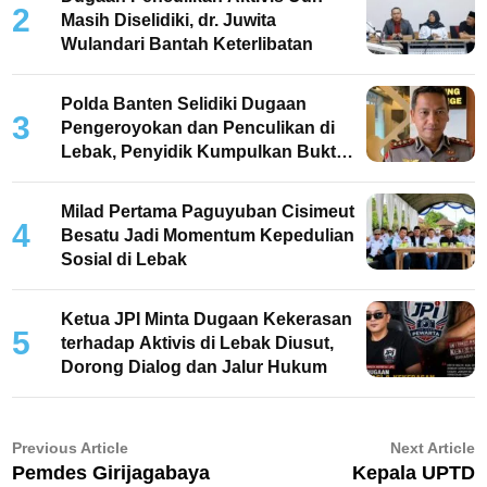
2
Masih Diselidiki, dr. Juwita
Wulandari Bantah Keterlibatan
Polda Banten Selidiki Dugaan
3
Pengeroyokan dan Penculikan di
Lebak, Penyidik Kumpulkan Bukti
dan Periksa Saksi
Milad Pertama Paguyuban Cisimeut
4
Besatu Jadi Momentum Kepedulian
Sosial di Lebak
Ketua JPI Minta Dugaan Kekerasan
5
terhadap Aktivis di Lebak Diusut,
Dorong Dialog dan Jalur Hukum
Navigasi
Previous
N
Previous Article
Next Article
article:
ar
Pemdes Girijagabaya
Kepala UPTD
pos